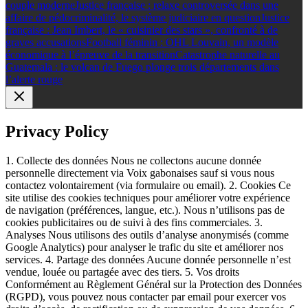
couple moderne
Justice française : relaxe controversée dans une
affaire de pédocriminalité, le système judiciaire en question
Justice
française : Jean Imbert, le « cuisinier des stars », confronté à de
graves accusations
Football féminin : OHL Louvain, un modèle
économique à l’épreuve de la transition
Catastrophe naturelle au
Guatemala : le volcan de Fuego plonge trois départements dans
l’alerte rouge
Privacy Policy
1. Collecte des données Nous ne collectons aucune donnée
personnelle directement via Voix gabonaises sauf si vous nous
contactez volontairement (via formulaire ou email). 2. Cookies Ce
site utilise des cookies techniques pour améliorer votre expérience
de navigation (préférences, langue, etc.). Nous n’utilisons pas de
cookies publicitaires ou de suivi à des fins commerciales. 3.
Analyses Nous utilisons des outils d’analyse anonymisés (comme
Google Analytics) pour analyser le trafic du site et améliorer nos
services. 4. Partage des données Aucune donnée personnelle n’est
vendue, louée ou partagée avec des tiers. 5. Vos droits
Conformément au Règlement Général sur la Protection des Données
(RGPD), vous pouvez nous contacter par email pour exercer vos