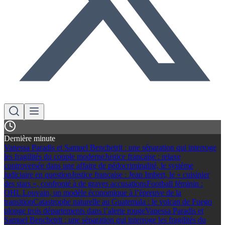
Dernière minute
Vanessa Paradis et Samuel Benchetrit : une séparation qui interroge
les fragilités du couple moderne
Justice française : relaxe
controversée dans une affaire de pédocriminalité, le système
judiciaire en question
Justice française : Jean Imbert, le « cuisinier
des stars », confronté à de graves accusations
Football féminin :
OHL Louvain, un modèle économique à l’épreuve de la
transition
Catastrophe naturelle au Guatemala : le volcan de Fuego
plonge trois départements dans l’alerte rouge
Vanessa Paradis et
Samuel Benchetrit : une séparation qui interroge les fragilités du